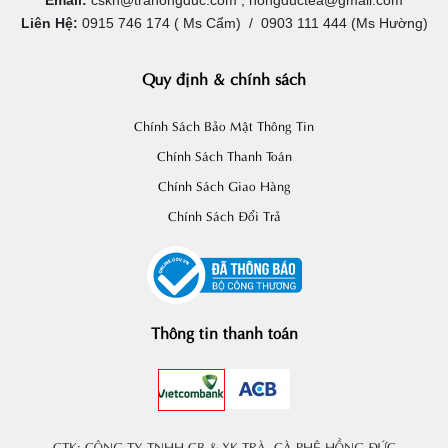
Email:
cskh@trahongduc.com , hongductea@gmail.com
Liên Hệ:
0915 746 174 ( Ms Cẩm) / 0903 111 444 (Ms Hường)
Quy định & chính sách
Chính Sách Bảo Mật Thông Tin
Chính Sách Thanh Toán
Chính Sách Giao Hàng
Chính Sách Đổi Trả
Thông tin thanh toán
CTK: CÔNG TY TNHH CB & XK TRÀ, CÀ PHÊ HỒNG ĐỨC