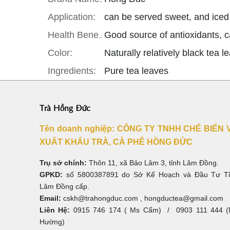
Application:
can be served sweet, and iced 
Good source of antioxidants, ca
Health Benefit:
Color:
Naturally relatively black tea l
Ingredients:
Pure tea leaves
Trà Hồng Đức
Tên doanh nghiệp: CÔNG TY TNHH CHẾ BIẾN 
XUẤT KHẨU TRÀ, CÀ PHÊ HỒNG ĐỨC
Trụ sở chính:
Thôn 11, xã Bảo Lâm 3, tỉnh Lâm Đồng.
GPKD:
số 5800387891 do Sở Kế Hoạch và Đầu Tư T
Lâm Đồng cấp.
Email:
cskh@trahongduc.com , hongductea@gmail.com
Liên Hệ:
0915 746 174 ( Ms Cẩm) / 0903 111 444 
Hường)