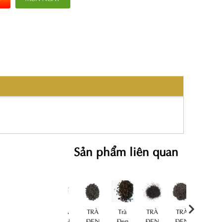
Sản phẩm liên quan
TRÀ
TRÀ
TRÀ
Trà
TRÀ
TRÀ
TRÀ
N
ĐEN
ĐEN
ĐEN
Đen
ĐEN
ĐEN
ĐEN