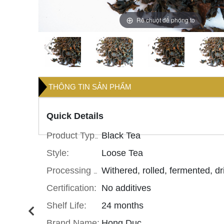
Rê chuột để phóng to
THÔNG TIN SẢN PHẨM
Quick Details
Black Tea
Product Type:
Style:
Loose Tea
Processing Type:
Certification:
No additives
Shelf Life:
24 months
Brand Name:
Hong Duc