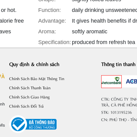
PS
OP(
Liên hệ
Liên 
or hot.
Function:
XUẤT
BLAC
KHẨU
TEA
lorie free
Advantage:
OP)
eaves
Aroma:
softly aromatic
Specification:
produced from refresh tea
Quy định & chính sách
Thông tin thanh
VÀ
Chính Sách Bảo Mật Thông Tin
Chính Sách Thanh Toán
Chính Sách Giao Hàng
CTK: CÔNG TY TN
ỉnh
TRÀ, CÀ PHÊ HỒN
Chính Sách Đổi Trả
STK: 1013195236
CN: PHÚ THỌ - TỈ
(Ms