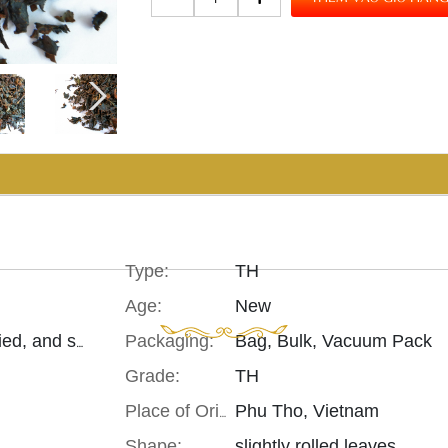
Type:
TH
Age:
New
Packaging:
Bag, Bulk, Vacuum Pack
Withered, rolled, fermented, dried, and sorted/ graded
Grade:
TH
Phu Tho, Vietnam
Place of Origin:
TRÀ
TRÀ
ĐEN
ĐE
Shape:
slightly rolled leaves