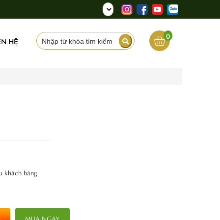
0
ÊN HỆ
ầu khách hàng
G
MUA NGAY