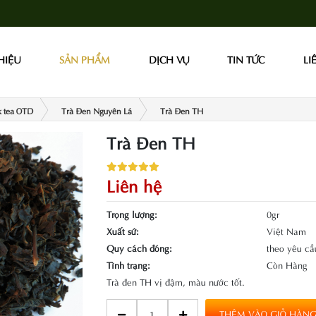
THIỆU
SẢN PHẨM
DỊCH VỤ
TIN TỨC
LI
k tea OTD
Trà Đen Nguyên Lá
Trà Đen TH
Trà Đen TH
Liên hệ
Trọng lượng:
0gr
Xuất sứ:
Việt Nam
Quy cách đóng:
theo yêu c
Tình trạng:
Còn Hàng
Trà đen TH vị đậm, màu nước tốt.
THÊM VÀO GIỎ HÀN