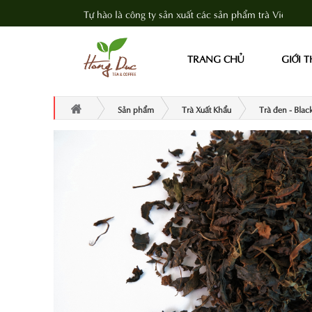
Tự hào là công ty sản xuất các sản phẩm trà Việt Nam
TRANG CHỦ
GIỚI 
Sản phẩm
Trà Xuất Khẩu
Trà đen - Blac