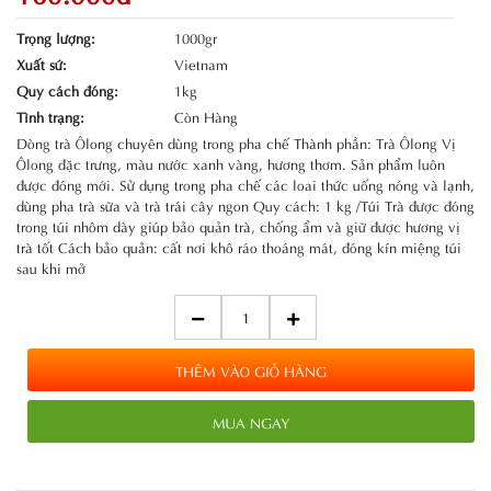
Trọng lượng:
1000gr
Xuất sứ:
Vietnam
Quy cách đóng:
1kg
Tình trạng:
Còn Hàng
Dòng trà Ôlong chuyên dùng trong pha chế Thành phần: Trà Ôlong Vị
Ôlong đặc trưng, màu nước xanh vàng, hương thơm. Sản phẩm luôn
được đóng mới. Sử dụng trong pha chế các loai thức uống nóng và lạnh,
dùng pha trà sữa và trà trái cây ngon Quy cách: 1 kg /Túi Trà được đóng
trong túi nhôm dày giúp bảo quản trà, chống ẩm và giữ được hương vị
trà tốt Cách bảo quản: cất nơi khô ráo thoáng mát, đóng kín miệng túi
sau khi mở
THÊM VÀO GIỎ HÀNG
MUA NGAY