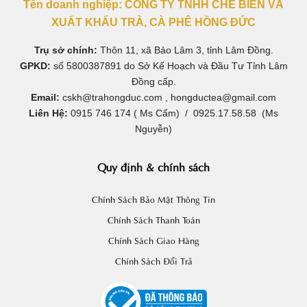
Tên doanh nghiệp: CÔNG TY TNHH CHẾ BIẾN VÀ
XUẤT KHẨU TRÀ, CÀ PHÊ HỒNG ĐỨC
Trụ sở chính:
Thôn 11, xã Bảo Lâm 3, tỉnh Lâm Đồng.
GPKD:
số 5800387891 do Sở Kế Hoạch và Đầu Tư Tỉnh Lâm
Đồng cấp.
Email:
cskh@trahongduc.com , hongductea@gmail.com
Liên Hệ:
0915 746 174 ( Ms Cẩm) / 0925.17.58.58 (Ms
Nguyễn)
Quy định & chính sách
Chính Sách Bảo Mật Thông Tin
Chính Sách Thanh Toán
Chính Sách Giao Hàng
Chính Sách Đổi Trả