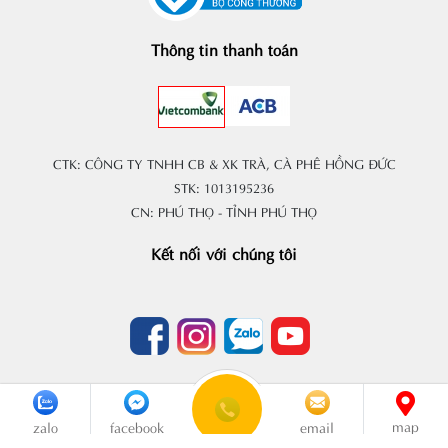
Thông tin thanh toán
CTK: CÔNG TY TNHH CB & XK TRÀ, CÀ PHÊ HỒNG ĐỨC
STK: 1013195236
CN: PHÚ THỌ - TỈNH PHÚ THỌ
Kết nối với chúng tôi
Copyright © 2020
TRÀ HỒNG ĐỨC
. All rights reserved. Design by i-
map
zalo
facebook
email
web.vn