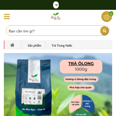
0
Sản phẩm
Trà Trong Nước
Nguyên liệu trà pha chế
Trà Ô Long
Trà Ô Long Pha Chế Hồng Đức 1kg