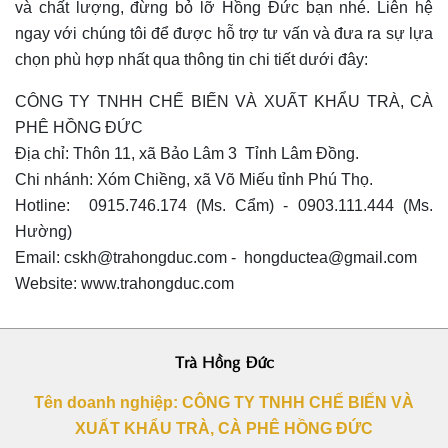
và chất lượng, đừng bỏ lỡ Hồng Đức bạn nhé. Liên hệ
ngay với chúng tôi để được hỗ trợ tư vấn và đưa ra sự lựa
chọn phù hợp nhất qua thông tin chi tiết dưới đây:
CÔNG TY TNHH CHẾ BIẾN VÀ XUẤT KHẨU TRÀ, CÀ
PHÊ HỒNG ĐỨC
Địa chỉ: Thôn 11, xã Bảo Lâm 3 Tỉnh Lâm Đồng.
Chi nhánh: Xóm Chiềng, xã Võ Miếu tỉnh Phú Thọ.
Hotline: 0915.746.174 (Ms. Cẩm) - 0903.111.444 (Ms.
Hường)
Email: cskh@trahongduc.com - hongductea@gmail.com
Website: www.trahongduc.com
Trà Hồng Đức
Tên doanh nghiệp: CÔNG TY TNHH CHẾ BIẾN VÀ
XUẤT KHẨU TRÀ, CÀ PHÊ HỒNG ĐỨC