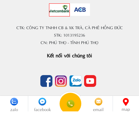
CTK: CÔNG TY TNHH CB & XK TRÀ, CÀ PHÊ HỒNG ĐỨC
STK: 1013195236
CN: PHÚ THỌ - TỈNH PHÚ THỌ
Kết nối với chúng tôi
Copyright © 2020
TRÀ HỒNG ĐỨC
. All rights reserved. Design by i-
map
zalo
facebook
email
web.vn